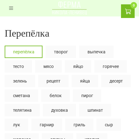
0
перепёлка
перепёлка
творог
выпечка
тесто
мясо
яйцо
горячее
зелень
рецепт
яйца
десерт
сметана
белок
пирог
телятина
духовка
шпинат
лук
гарнир
гриль
сыр