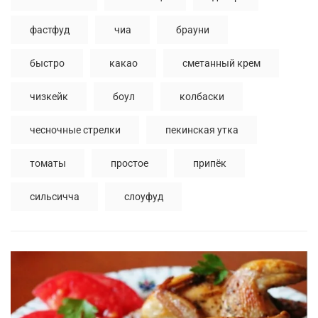
фастфуд
чиа
брауни
быстро
какао
сметанный крем
чизкейк
боул
колбаски
чесночные стрелки
пекинская утка
томаты
простое
припёк
сильсичча
слоуфуд