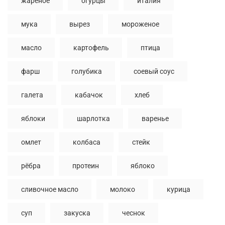
жареное
огурцы
италия
мука
вырез
мороженое
масло
картофель
птица
фарш
голубика
соевый соус
галета
кабачок
хлеб
яблоки
шарлотка
варенье
омлет
колбаса
стейк
рёбра
протеин
яблоко
сливочное масло
молоко
курица
суп
закуска
чеснок