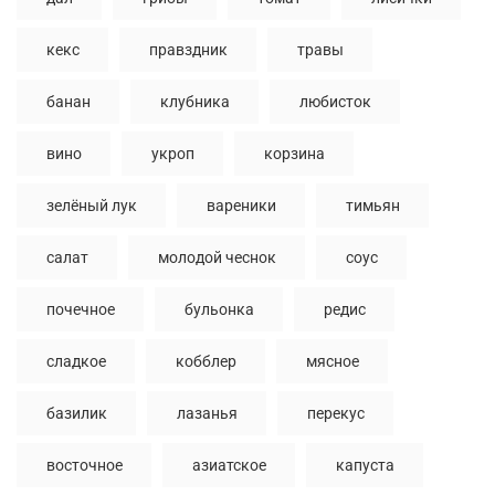
кекс
правздник
травы
банан
клубника
любисток
вино
укроп
корзина
зелёный лук
вареники
тимьян
салат
молодой чеснок
соус
почечное
бульонка
редис
сладкое
кобблер
мясное
базилик
лазанья
перекус
восточное
азиатское
капуста