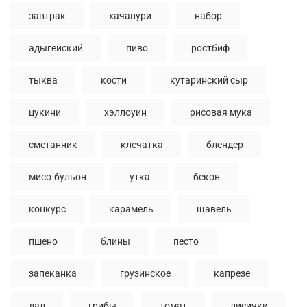
завтрак
хачапури
набор
адыгейский
пиво
ростбиф
тыква
кости
кутаринский сыр
цукини
хэллоуин
рисовая мука
сметанник
клечатка
блендер
мисо-бульон
утка
бекон
конкурс
карамель
щавель
пшено
блины
песто
запеканка
грузинское
капрезе
дал
грибы
томат
лисички