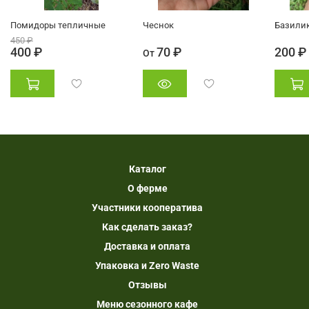
Помидоры тепличные
Чеснок
Базили
450 ₽
400 ₽
70 ₽
200 ₽
От
Каталог
О ферме
Участники кооператива
Как сделать заказ?
Доставка и оплата
Упаковка и Zero Waste
Отзывы
Меню сезонного кафе