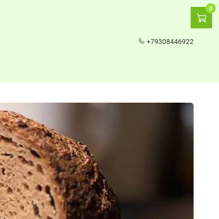
0
+79308446922