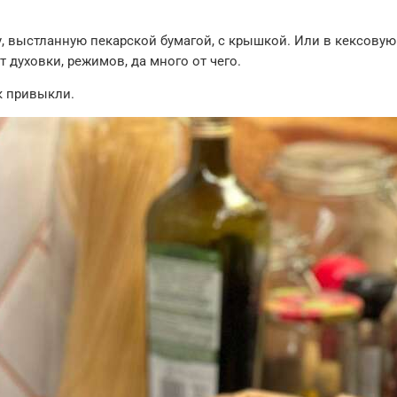
у, выстланную пекарской бумагой, с крышкой. Или в кексовую
т духовки, режимов, да много от чего.
ак привыкли.